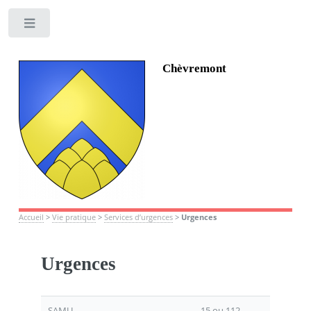
Toggle
Chèvremont
Accueil
>
Vie pratique
>
Services d’urgences
>
Urgences
Urgences
SAMU
15 ou 112