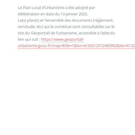
Le Plan Local d’Urbanisme a été adopté par
délibération en date du 13 janvier 2025.
Le(s) plan(s) et l’ensemble des documents (règlement,
servitude, etc) qui le constitue sont consultables sur le
site du Géoportail de l’urbanisme, accessible à l’aide du
lien qui suit :
https://www.geoportail-
urbanisme.gouv.fr/map/#tile=1&lon=6.92012512460992&lat=47