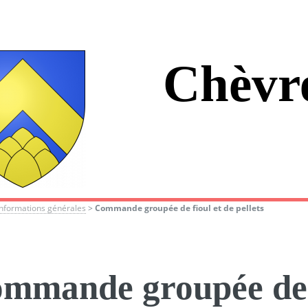
Chèvr
Informations générales
>
Commande groupée de fioul et de pellets
mmande groupée de f