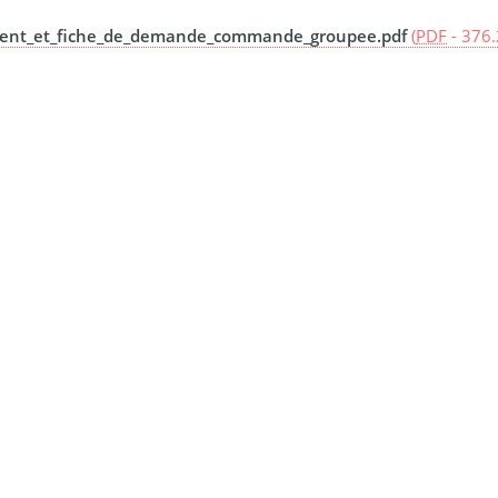
ent_et_fiche_de_demande_commande_groupee.pdf
(
PDF
-
376.