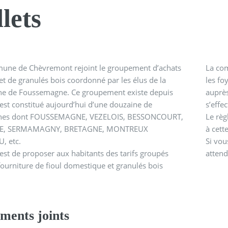
llets
une de Chèvremont rejoint le groupement d’achats
La com
 et de granulés bois coordonné par les élus de la
les fo
 de Foussemagne. Ce groupement existe depuis
auprès
est constitué aujourd’hui d’une douzaine de
s’effe
es dont FOUSSEMAGNE, VEZELOIS, BESSONCOURT,
Le règ
E, SERMAMAGNY, BRETAGNE, MONTREUX
à cett
, etc.
Si vou
est de proposer aux habitants des tarifs groupés
atten
fourniture de fioul domestique et granulés bois
ments joints