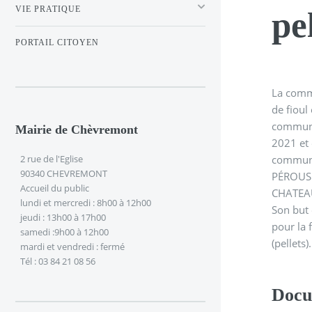
VIE PRATIQUE
pe
PORTAIL CITOYEN
La comm
de fioul
commune
Mairie de Chèvremont
2021 et 
commun
2 rue de l'Eglise
90340 CHEVREMONT
PÉROUS
Accueil du public
CHATEAU
lundi et mercredi : 8h00 à 12h00
Son but 
jeudi : 13h00 à 17h00
pour la 
samedi :9h00 à 12h00
(pellets).
mardi et vendredi : fermé
Tél : 03 84 21 08 56
Docu