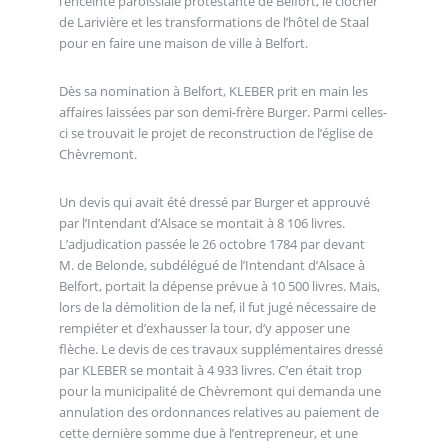
l’enceinte paroissiale protestante de Belfort, le clocher
de Larivière et les transformations de l’hôtel de Staal
pour en faire une maison de ville à Belfort.
Dès sa nomination à Belfort, KLEBER prit en main les
affaires laissées par son demi-frère Burger. Parmi celles-
ci se trouvait le projet de reconstruction de l’église de
Chèvremont.
Un devis qui avait été dressé par Burger et approuvé
par l’Intendant d’Alsace se montait à 8 106 livres.
L’adjudication passée le 26 octobre 1784 par devant
M. de Belonde, subdélégué de l’Intendant d’Alsace à
Belfort, portait la dépense prévue à 10 500 livres. Mais,
lors de la démolition de la nef, il fut jugé nécessaire de
rempiéter et d’exhausser la tour, d’y apposer une
flèche. Le devis de ces travaux supplémentaires dressé
par KLEBER se montait à 4 933 livres. C’en était trop
pour la municipalité de Chèvremont qui demanda une
annulation des ordonnances relatives au paiement de
cette dernière somme due à l’entrepreneur, et une