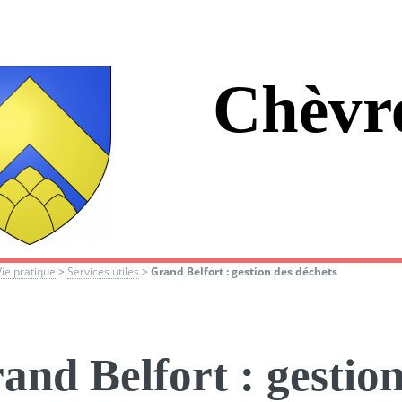
Chèvr
Vie pratique
>
Services utiles
>
Grand Belfort : gestion des déchets
and Belfort : gestion