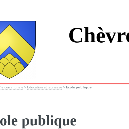
Chèvr
Vie communale
>
Education et jeunesse
>
Ecole publique
ole publique