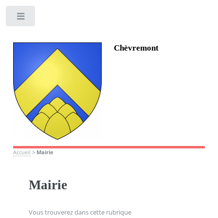
Toggle
Chèvremont
Accueil
>
Mairie
Mairie
Vous trouverez dans cette rubrique