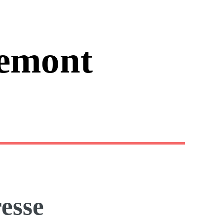
emont
resse