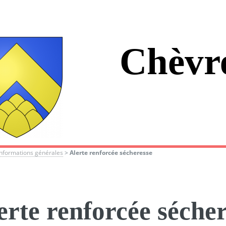
Chèvr
Informations générales
>
Alerte renforcée sécheresse
erte renforcée séche