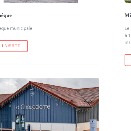
hèque
Mi
hèque municipale
Le 
à 1
ins
 LA SUITE