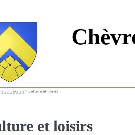
Chèvr
Vie communale
>
Culture et loisirs
lture et loisirs