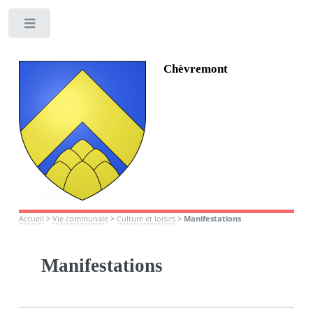
Toggle
Chèvremont
Accueil
>
Vie communale
>
Culture et loisirs
>
Manifestations
Manifestations