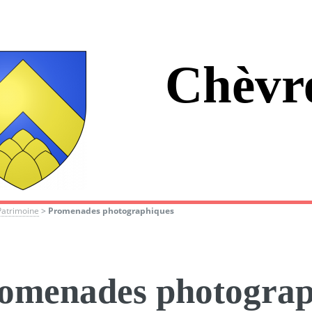
Chèvr
Patrimoine
>
Promenades photographiques
omenades photograp