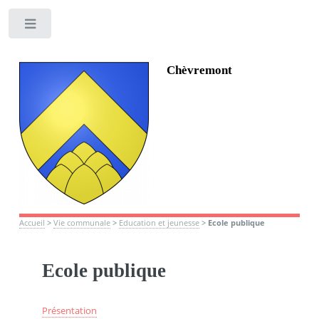
Toggle
Chèvremont
Accueil
>
Vie communale
>
Education et jeunesse
>
Ecole publique
Ecole publique
Présentation