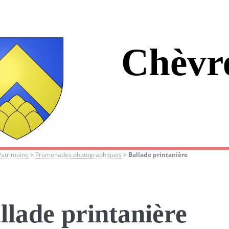
Chèvr
Patrimoine
>
Promenades photographiques
>
Ballade printanière
llade printanière