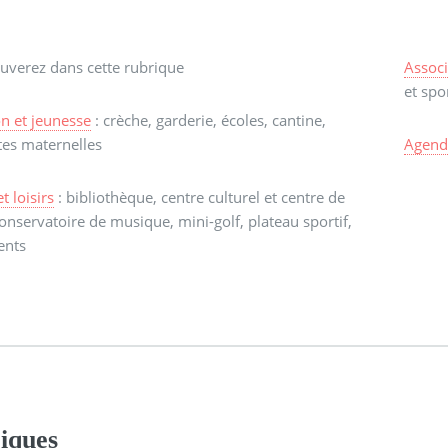
uverez dans cette rubrique
Associ
et spo
n et jeunesse
: crèche, garderie, écoles, cantine,
tes maternelles
Agend
t loisirs
: bibliothèque, centre culturel et centre de
 conservatoire de musique, mini-golf, plateau sportif,
ents
iques