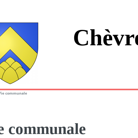
Chèvr
Vie communale
e communale