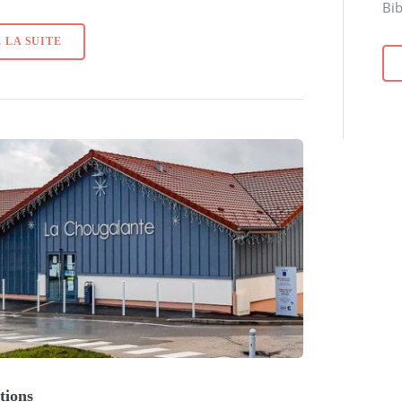
Bib
 LA SUITE
tions