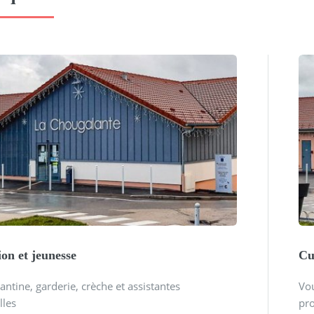
on et jeunesse
Cu
cantine, garderie, crèche et assistantes
Vou
lles
pro