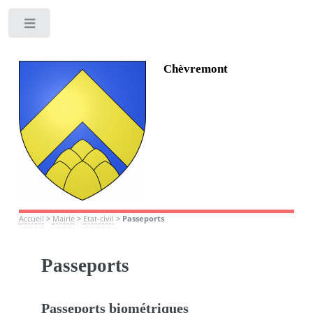
Toggle
Chèvremont
Accueil
>
Mairie
>
Etat-civil
>
Passeports
Passeports
Passeports biométriques