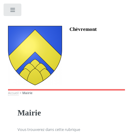
Toggle
Chèvremont
Accueil
>
Mairie
Mairie
Vous trouverez dans cette rubrique